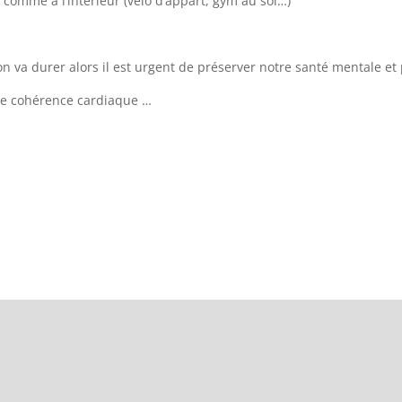
r comme à l’intérieur (vélo d’appart, gym au sol…)
n va durer alors il est urgent de préserver notre santé mentale et
nne cohérence cardiaque …