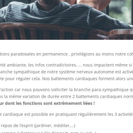
tions paradoxales en permanence , privilégions au moins notre co
tivité ambiante, les infos contradictoires, … nous impactent même s
ranche sympathique de notre système nerveux autonome est activé
ite pour réguler cela. Nos battements cardiaques forment alors une
’action car nous pouvons solliciter la branche para-sympathique qu
ons la même variation de durée entre 2 battements cardiaques norm
ur dont les fonctions sont extrêmement liées !
ardiaque est possible en pratiquant régulièrement les 3 activités
repos de l’esprit (jardiner, méditer,…)