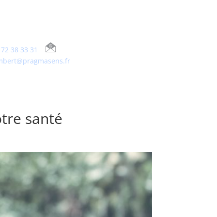
 72 38 33 31
ambert@pragmasens.fr
tre santé