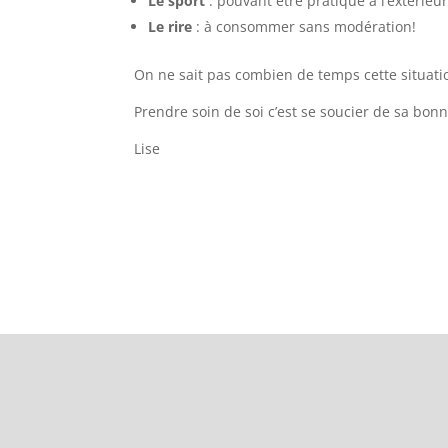
Le sport
: pouvant être pratiqué à l’extérieu
Le rire
: à consommer sans modération!
On ne sait pas combien de temps cette situatio
Prendre soin de soi c’est se soucier de sa bo
Lise